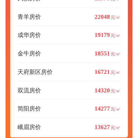
青羊房价
22048
元/㎡
成华房价
19179
元/㎡
金牛房价
18551
元/㎡
天府新区房价
16721
元/㎡
双流房价
14320
元/㎡
简阳房价
14277
元/㎡
峨眉房价
13627
元/㎡