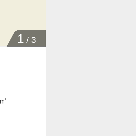
1
/
3
0㎡