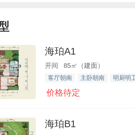
型
海珀A1
开间 85㎡（建面）
客厅朝南
主卧朝南
明厨明
价格待定
海珀B1