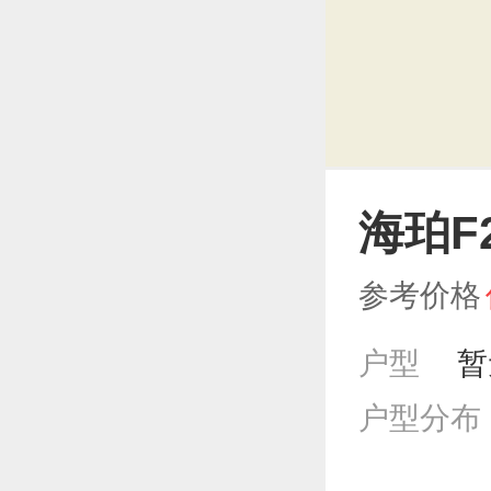
海珀F
参考价格
户型
暂
户型分布