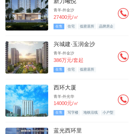
新力曦悦
青羊-外金沙
27400元/㎡
在售
住宅
低密居所
品牌房企
兴城建·玉润金沙
青羊-外金沙
386万元/套起
在售
住宅
低密居所
西环大厦
青羊-外光华
14000元/㎡
在售
写字楼
地铁沿线
小户型
蓝光西环里