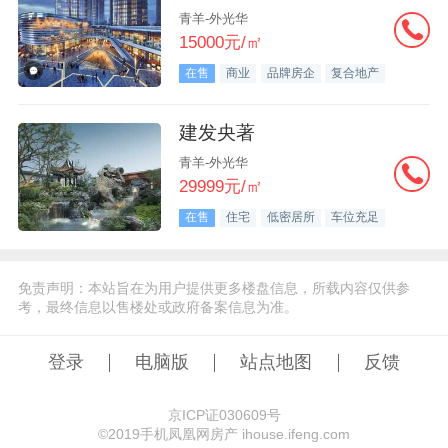
青羊-外光华
15000元/㎡
在售
商业
品牌房企
复合地产
建发央著
青羊-外光华
29999元/㎡
在售
住宅
低密居所
车位充足
免责声明：本站旨在为用户提供更多楼盘信息，所载内容仅供参
考，最终信息以售楼处或政府备案信息为准。
登录
电脑版
站点地图
反馈
京ICP证030609号
©️2019手机凤凰网房产 ihouse.ifeng.com