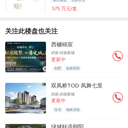
575 万元/套
关注此楼盘也关注
西樾锦宸
武侯-武侯新城
更新中
别墅
低密居所
双凤桥TOD·凤舞七里
武侯-武侯新城
更新中
住宅
地铁沿线
绿城桂语朝阳