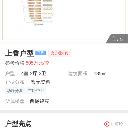
1
/
5
上叠户型
在售
变价通知我
参考价格
505万元/套
户型
4室 2厅 3卫
建筑面积
185㎡
户型分布
暂无资料
动静分离
主卧带卫
所属楼盘
西樾锦宸
户型亮点
听评论