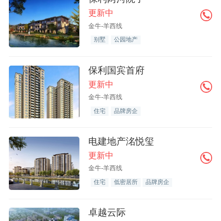
更新中
金牛-羊西线
别墅
公园地产
保利国宾首府
更新中
金牛-羊西线
住宅
品牌房企
电建地产洺悦玺
更新中
金牛-羊西线
住宅
低密居所
品牌房企
卓越云际