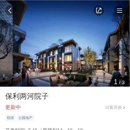
1
/
3
保利两河院子
更新中
计算月供
联排
公园地产