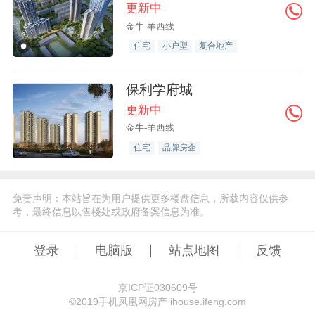
更新中
金牛-羊西线
住宅
小户型
复合地产
保利学府城
更新中
金牛-羊西线
住宅
品牌房企
免责声明：本站旨在为用户提供更多楼盘信息，所载内容仅供参
考，最终信息以售楼处或政府备案信息为准。
登录
电脑版
站点地图
反馈
京ICP证030609号
©️2019手机凤凰网房产 ihouse.ifeng.com