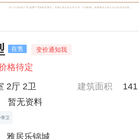
型
在售
变价通知我
价格待定
室 2厅 2卫
建筑面积
14
暂无资料
卧带卫
雅居乐锦城