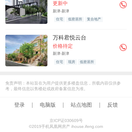
更新中
新津-新津
住宅
低密居所
复合地产
万科君悦云台
价格待定
新津-新津
住宅
现房
低密居所
免责声明：本站旨在为用户提供更多楼盘信息，所载内容仅供参
考，最终信息以售楼处或政府备案信息为准。
登录
电脑版
站点地图
反馈
京ICP证030609号
©️2019手机凤凰网房产 ihouse.ifeng.com