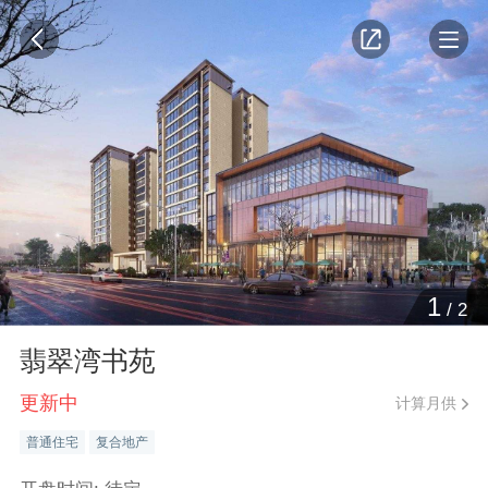
1
/
2
翡翠湾书苑
更新中
计算月供
普通住宅
复合地产